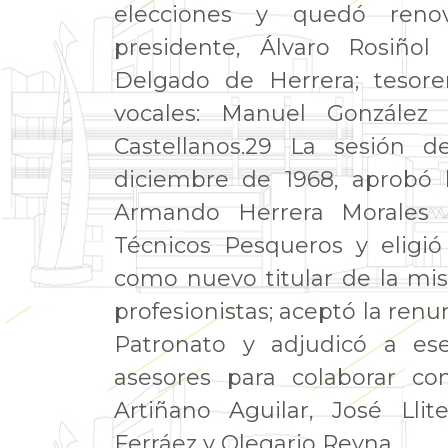
elecciones y quedó renov
presidente, Álvaro Rosiñol
Delgado de Herrera; tesorer
vocales: Manuel González
Castellanos.29 La sesión d
diciembre de 1968, aprobó l
Armando Herrera Morales 
Técnicos Pesqueros y eligió
como nuevo titular de la mi
profesionistas; aceptó la ren
Patronato y adjudicó a e
asesores para colaborar c
Artiñano Aguilar, José Lli
Ferráez y Olegario Reyna.