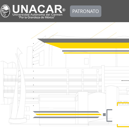
PATRONATO
.
.
.
.
.
.
.
.
.
.